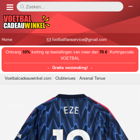
Zoeken...
󰅼
󰄒
Home
footballfanservice@gmail.com
Ontvang
10%
korting op bestellingen van meer dan
70 €
, Kortingscode:
VOETBAL
Gratis verzending!
Voetbalcadeauwinkel.com
Clubtenues
Arsenal Tenue