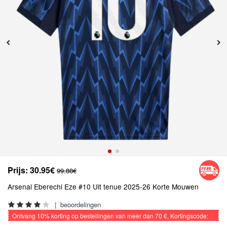
Prijs:
30.95€
99.88€
Arsenal Eberechi Eze #10 Uit tenue 2025-26 Korte Mouwen
|
beoordelingen
Ontvang
10%
korting op bestellingen van meer dan
70 €
, Kortingscode:
VOETBAL