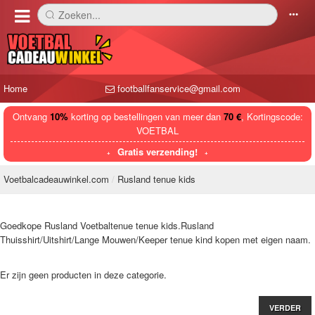
Zoeken...
󰅼
󰄒
Home
footballfanservice@gmail.com
Ontvang
10%
korting op bestellingen van meer dan
70 €
, Kortingscode:
VOETBAL
Gratis verzending!
Voetbalcadeauwinkel.com
Rusland tenue kids
Goedkope Rusland Voetbaltenue tenue kids.Rusland
Thuisshirt/Uitshirt/Lange Mouwen/Keeper tenue kind kopen met eigen naam.
Er zijn geen producten in deze categorie.
VERDER