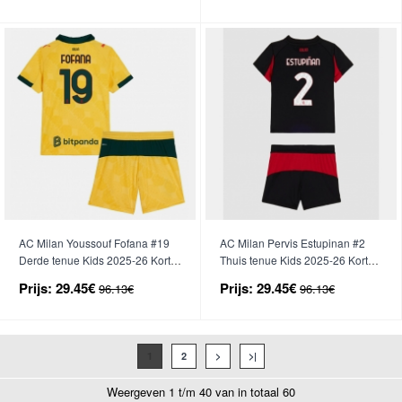
AC Milan Youssouf Fofana #19
AC Milan Pervis Estupinan #2
Derde tenue Kids 2025-26 Korte
Thuis tenue Kids 2025-26 Korte
Mouwen (+ broek)
Mouwen (+ broek)
Prijs:
29.45€
Prijs:
29.45€
96.13€
96.13€
1
2
>
>|
Weergeven 1 t/m 40 van in totaal 60