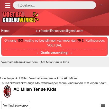
Zoeken...
󰅼
󰄒
Home
footballfanservice@gmail.com
Ontvang
10%
korting op bestellingen van meer dan
70 €
, Kortingscode:
VOETBAL
Gratis verzending!
Voetbalcadeauwinkel.com
AC Milan tenue kids
Goedkope AC Milan Voetbaltenue tenue kids.AC Milan
Thuisshirt/Uitshirt/Lange Mouwen/Keeper tenue kind kopen met eigen naam.
AC Milan Tenue Kids
Verfijnd zoeken