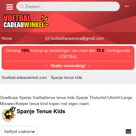
Zoeken...
󰅼
󰄒
Home
footballfanservice@gmail.com
Ontvang
10%
korting op bestellingen van meer dan
70 €
, Kortingscode:
VOETBAL
Gratis verzending!
Voetbalcadeauwinkel.com
Spanje tenue kids
Goedkope Spanje Voetbaltenue tenue kids.Spanje Thuisshirt/Uitshirt/Lange
Mouwen/Keeper tenue kind kopen met eigen naam.
Spanje Tenue Kids
Verfijnd zoeken