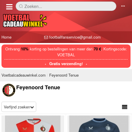
Zoeken...
󰅼
󰄒
Home
footballfanservice@gmail.com
Ontvang
10%
korting op bestellingen van meer dan
70 €
, Kortingscode:
VOETBAL
Gratis verzending!
Voetbalcadeauwinkel.com
Feyenoord Tenue
Feyenoord Tenue
Verfijnd zoeken