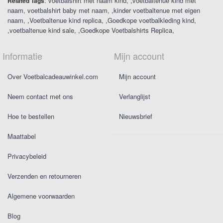
:
voetbalshirt met naam kind
,
voetbaltenue kind met
Related Tags
naam
voetbalshirt baby met naam
,
kinder voetbaltenue met eigen
naam
,
Voetbaltenue kind replica
,
Goedkope voetbalkleding kind
,
voetbaltenue kind sale
,
Goedkope Voetbalshirts Replica
Informatie
Mijn account
Over Voetbalcadeauwinkel.com
Mijn account
Neem contact met ons
Verlanglijst
Hoe te bestellen
Nieuwsbrief
Maattabel
Privacybeleid
Verzenden en retourneren
Algemene voorwaarden
Blog