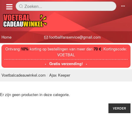
Zoeken...
󰅼
󰄒
Home
footballfanservice@gmail.com
Ontvang
10%
korting op bestellingen van meer dan
70 €
, Kortingscode:
VOETBAL
Gratis verzending!
Voetbalcadeauwinkel.com
Ajax Keeper
Er zijn geen producten in deze categorie.
VERDER