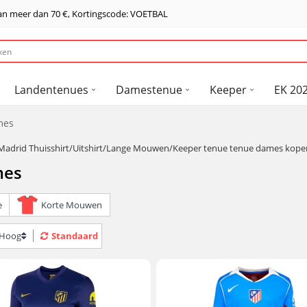
van meer dan
70 €
, Kortingscode: VOETBAL
Landentenues
Damestenue
Keeper
EK 202
mes
 Madrid Thuisshirt/Uitshirt/Lange Mouwen/Keeper tenue tenue dames kope
mes
e
Korte Mouwen
> Hoog
Standaard