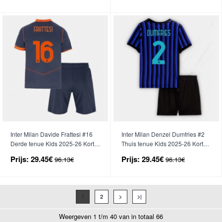
Inter Milan Davide Frattesi #16
Inter Milan Denzel Dumfries #2
Derde tenue Kids 2025-26 Korte
Thuis tenue Kids 2025-26 Korte
Mouwen (+ broek)
Mouwen (+ broek)
Prijs:
29.45€
Prijs:
29.45€
96.13€
96.13€
1
2
>
>|
Weergeven 1 t/m 40 van in totaal 66