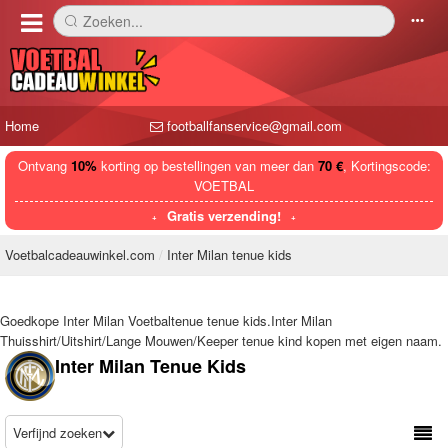
Zoeken...
󰅼
󰄒
Home
footballfanservice@gmail.com
Ontvang
10%
korting op bestellingen van meer dan
70 €
, Kortingscode:
VOETBAL
Gratis verzending!
Voetbalcadeauwinkel.com
Inter Milan tenue kids
Goedkope Inter Milan Voetbaltenue tenue kids.Inter Milan
Thuisshirt/Uitshirt/Lange Mouwen/Keeper tenue kind kopen met eigen naam.
Inter Milan Tenue Kids
Verfijnd zoeken