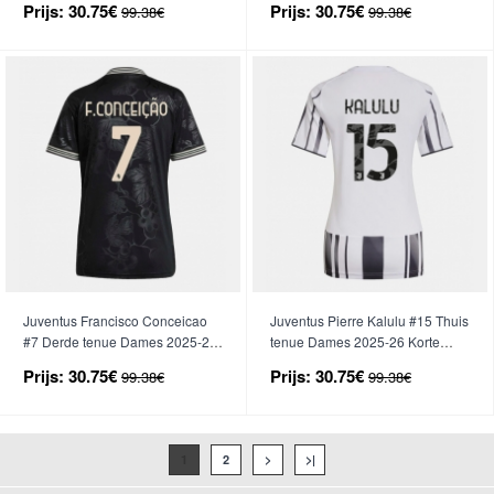
Prijs:
30.75€
Prijs:
30.75€
99.38€
99.38€
Juventus Francisco Conceicao
Juventus Pierre Kalulu #15 Thuis
#7 Derde tenue Dames 2025-26
tenue Dames 2025-26 Korte
Korte Mouwen
Mouwen
Prijs:
30.75€
Prijs:
30.75€
99.38€
99.38€
1
2
>
>|