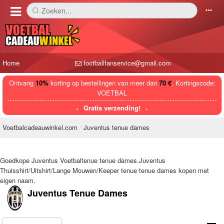
Zoeken...
󰅼
󰄒
Home
footballfanservice@gmail.com
Ontvang
10%
korting op bestellingen van meer dan
70 €
, Kortingscode:
VOETBAL
Gratis verzending!
Voetbalcadeauwinkel.com
Juventus tenue dames
Goedkope Juventus Voetbaltenue tenue dames.Juventus
Thuisshirt/Uitshirt/Lange Mouwen/Keeper tenue tenue dames kopen met
eigen naam.
Juventus Tenue Dames