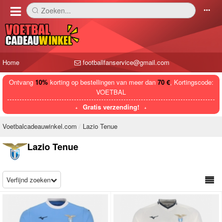
Zoeken...
󰅼
󰄒
Home
footballfanservice@gmail.com
Ontvang
10%
korting op bestellingen van meer dan
70 €
, Kortingscode:
VOETBAL
Gratis verzending!
Voetbalcadeauwinkel.com
Lazio Tenue
Lazio Tenue
Verfijnd zoeken