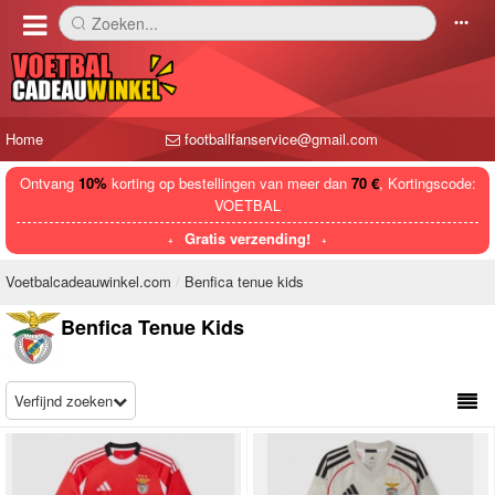
Zoeken...
󰅼
󰄒
Home
footballfanservice@gmail.com
Ontvang
10%
korting op bestellingen van meer dan
70 €
, Kortingscode:
VOETBAL
Gratis verzending!
Voetbalcadeauwinkel.com
Benfica tenue kids
Benfica Tenue Kids
Verfijnd zoeken