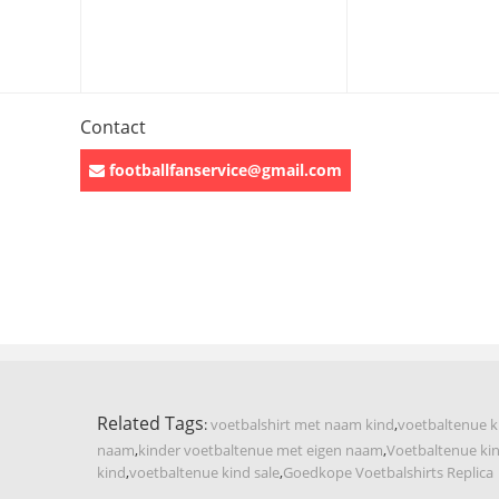
Contact
footballfanservice@gmail.com
Related Tags
:
voetbalshirt met naam kind
,
voetbaltenue 
naam
,
kinder voetbaltenue met eigen naam
,
Voetbaltenue kin
kind
,
voetbaltenue kind sale
,
Goedkope Voetbalshirts Replica