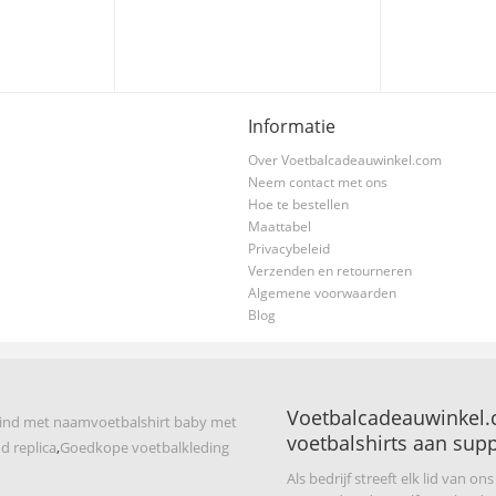
Informatie
Over Voetbalcadeauwinkel.com
Neem contact met ons
Hoe te bestellen
Maattabel
Privacybeleid
Verzenden en retourneren
Algemene voorwaarden
Blog
Voetbalcadeauwinkel.
kind met naam
voetbalshirt baby met
voetbalshirts aan supp
d replica
,
Goedkope voetbalkleding
Als bedrijf streeft elk lid van on