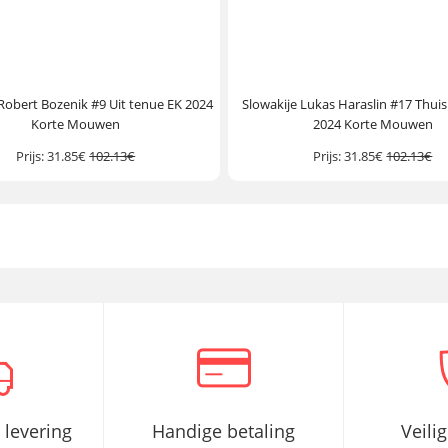
Robert Bozenik #9 Uit tenue EK 2024
Slowakije Lukas Haraslin #17 Thui
Korte Mouwen
2024 Korte Mouwen
Prijs:
31.85€
102.13€
Prijs:
31.85€
102.13€
 levering
Handige betaling
Veili