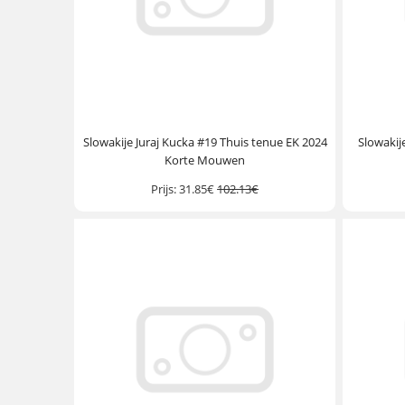
Slowakije Juraj Kucka #19 Thuis tenue EK 2024
Slowakij
Korte Mouwen
Prijs:
31.85€
102.13€