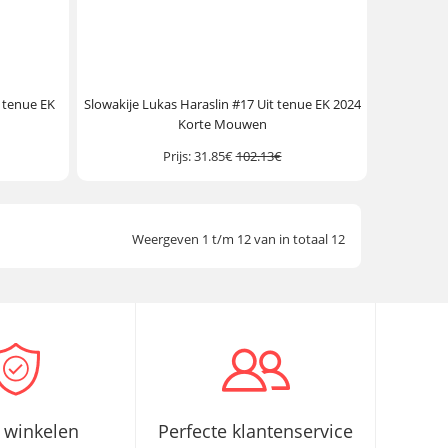
s tenue EK
Slowakije Lukas Haraslin #17 Uit tenue EK 2024
Korte Mouwen
Prijs:
31.85€
102.13€
Weergeven 1 t/m 12 van in totaal 12
g winkelen
Perfecte klantenservice