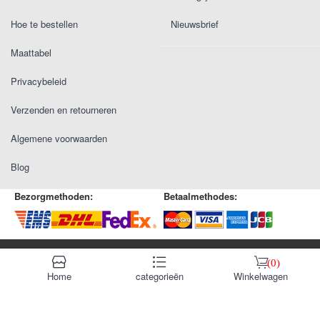
Hoe te bestellen
Nieuwsbrief
Maattabel
Privacybeleid
Verzenden en retourneren
Algemene voorwaarden
Blog
Bezorgmethoden:
Betaalmethodes:
© 2025 Voetbalcadeauwinkel.com.
Voetbalshirt kind met eigen
󰆹
󰈍
󰃦
(0)
naam
.
Home
categorieën
Winkelwagen