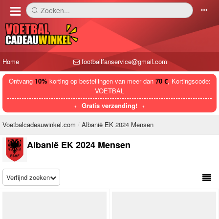
Zoeken...
󰅼
󰄒
Home
footballfanservice@gmail.com
Ontvang
10%
korting op bestellingen van meer dan
70 €
, Kortingscode:
VOETBAL
Gratis verzending!
Voetbalcadeauwinkel.com
Albanië EK 2024 Mensen
Albanië EK 2024 Mensen
Verfijnd zoeken