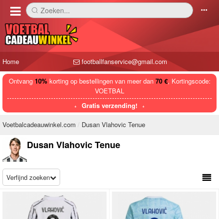
Zoeken...
󰅼
󰄒
Home
footballfanservice@gmail.com
Ontvang
10%
korting op bestellingen van meer dan
70 €
, Kortingscode:
VOETBAL
Gratis verzending!
Voetbalcadeauwinkel.com
Dusan Vlahovic Tenue
Dusan Vlahovic Tenue
Verfijnd zoeken