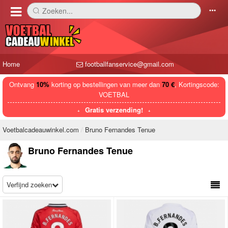
Zoeken...
󰅼
󰄒
Home
footballfanservice@gmail.com
Ontvang
10%
korting op bestellingen van meer dan
70 €
, Kortingscode:
VOETBAL
Gratis verzending!
Voetbalcadeauwinkel.com
Bruno Fernandes Tenue
Bruno Fernandes Tenue
Verfijnd zoeken