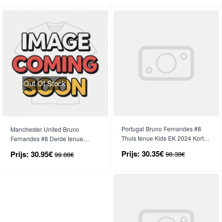
Out Of Stock
Portugal Bruno Fernandes #8
Manchester United Bruno
Thuis tenue Kids EK 2024 Korte
Fernandes #8 Derde tenue
Mouwen (+ broek)
2026-27 Korte Mouwen
Prijs:
30.35€
Prijs:
30.95€
98.38€
99.88€