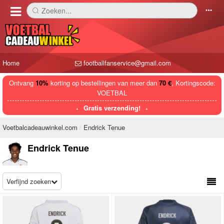
Zoeken...
󰅼
󰄒
Home
footballfanservice@gmail.com
Ontvang
10%
korting op bestellingen van meer dan
70 €
, Kortingscode:
VOETBAL
Gratis verzending!
Voetbalcadeauwinkel.com
Endrick Tenue
Endrick Tenue
Verfijnd zoeken