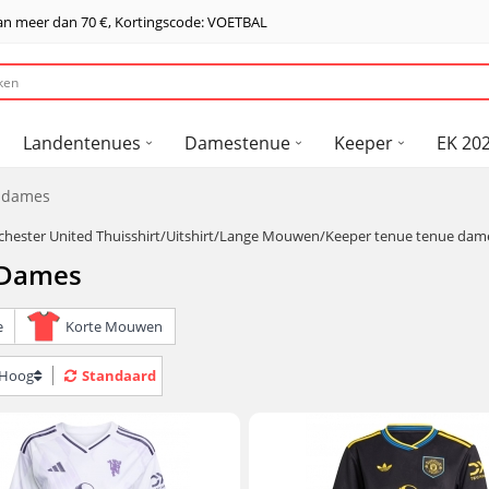
van meer dan
70 €
, Kortingscode: VOETBAL
Landentenues
Damestenue
Keeper
EK 202
e dames
ester United Thuisshirt/Uitshirt/Lange Mouwen/Keeper tenue tenue dam
 Dames
e
Korte Mouwen
> Hoog
Standaard