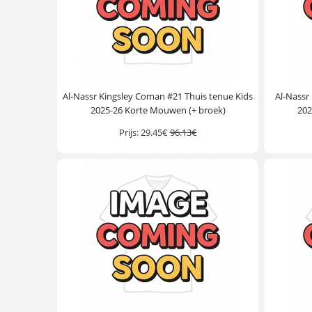
Al-Nassr Kingsley Coman #21 Thuis tenue Kids
Al-Nassr
2025-26 Korte Mouwen (+ broek)
202
Prijs:
29.45€
96.13€