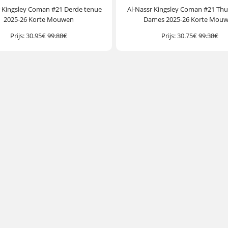
r Kingsley Coman #21 Derde tenue
Al-Nassr Kingsley Coman #21 Thu
2025-26 Korte Mouwen
Dames 2025-26 Korte Mou
Prijs:
30.95€
99.88€
Prijs:
30.75€
99.38€