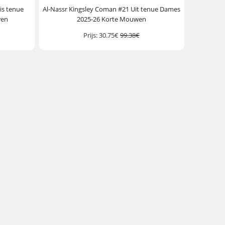
is tenue
Al-Nassr Kingsley Coman #21 Uit tenue Dames
wen
2025-26 Korte Mouwen
Prijs:
30.75€
99.38€