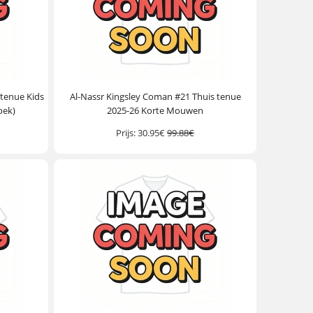
 tenue Kids
Al-Nassr Kingsley Coman #21 Thuis tenue
oek)
2025-26 Korte Mouwen
Prijs:
30.95€
99.88€