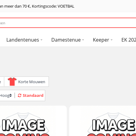
van meer dan
70 €
, Kortingscode: VOETBAL
Landentenues
Damestenue
Keeper
EK 202
e
Korte Mouwen
> Hoog
Standaard