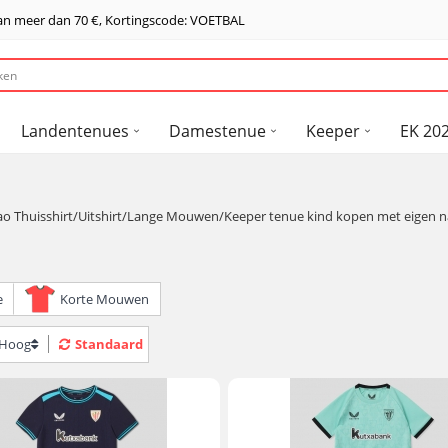
van meer dan
70 €
, Kortingscode: VOETBAL
Landentenues
Damestenue
Keeper
EK 202
lbao Thuisshirt/Uitshirt/Lange Mouwen/Keeper tenue kind kopen met eigen 
e
Korte Mouwen
> Hoog
Standaard