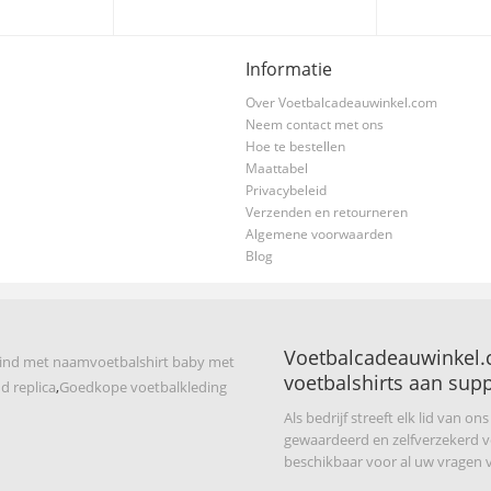
Informatie
Over Voetbalcadeauwinkel.com
Neem contact met ons
Hoe te bestellen
Maattabel
Privacybeleid
Verzenden en retourneren
Algemene voorwaarden
Blog
Voetbalcadeauwinkel.
kind met naam
voetbalshirt baby met
voetbalshirts aan supp
d replica
,
Goedkope voetbalkleding
Als bedrijf streeft elk lid van on
gewaardeerd en zelfverzekerd voe
beschikbaar voor al uw vragen v