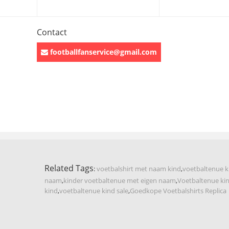
Contact
footballfanservice@gmail.com
Related Tags
:
voetbalshirt met naam kind
,
voetbaltenue 
naam
,
kinder voetbaltenue met eigen naam
,
Voetbaltenue kin
kind
,
voetbaltenue kind sale
,
Goedkope Voetbalshirts Replica