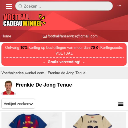
Zoeken...
󰅼
󰄒
Home
footballfanservice@gmail.com
Ontvang
10%
korting op bestellingen van meer dan
70 €
, Kortingscode:
VOETBAL
Gratis verzending!
Voetbalcadeauwinkel.com
Frenkie de Jong Tenue
Frenkie De Jong Tenue
Verfijnd zoeken