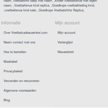
naam
voetbalshirt baby met naam
,
kinder voetbaltenue met eigen
naam
,
Voetbaltenue kind replica
,
Goedkope voetbalkleding kind
,
voetbaltenue kind sale
,
Goedkope Voetbalshirts Replica
Informatie
Mijn account
Over Voetbalcadeauwinkel.com
Mijn account
Neem contact met ons
Verlanglijst
Hoe te bestellen
Nieuwsbrief
Maattabel
Privacybeleid
Verzenden en retourneren
Algemene voorwaarden
Blog