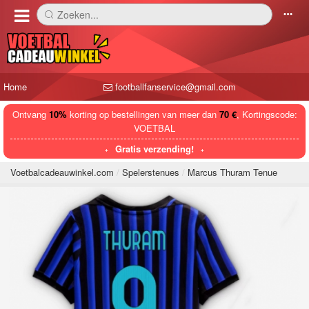
Zoeken...
󰅼
󰄒
Home
footballfanservice@gmail.com
Ontvang
10%
korting op bestellingen van meer dan
70 €
, Kortingscode:
VOETBAL
Gratis verzending!
Voetbalcadeauwinkel.com
Spelerstenues
Marcus Thuram Tenue