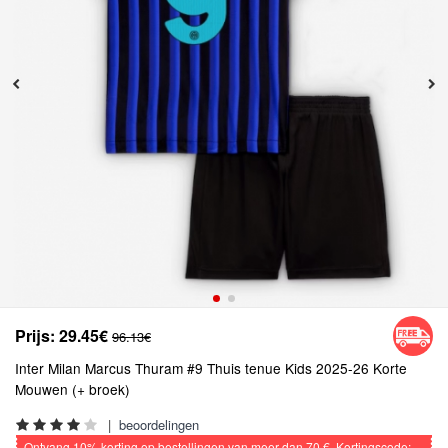
Prijs:
29.45€
96.13€
Inter Milan Marcus Thuram #9 Thuis tenue Kids 2025-26 Korte
Mouwen (+ broek)
|
beoordelingen
Ontvang
10%
korting op bestellingen van meer dan
70 €
, Kortingscode: