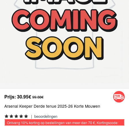
Prijs:
30.95€
99.88€
Arsenal Keeper Derde tenue 2025-26 Korte Mouwen
|
beoordelingen
Ontvang
10%
korting op bestellingen van meer dan
70 €
, Kortingscode:
VOETBAL