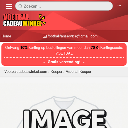
Zoeken...
󰅼
󰄒
Home
footballfanservice@gmail.com
Ontvang
10%
korting op bestellingen van meer dan
70 €
, Kortingscode:
VOETBAL
Gratis verzending!
Voetbalcadeauwinkel.com
Keeper
Arsenal Keeper