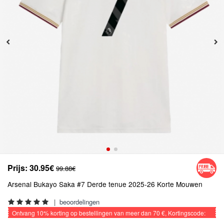
Prijs:
30.95€
99.88€
Arsenal Bukayo Saka #7 Derde tenue 2025-26 Korte Mouwen
|
beoordelingen
Ontvang
10%
korting op bestellingen van meer dan
70 €
, Kortingscode:
VOETBAL