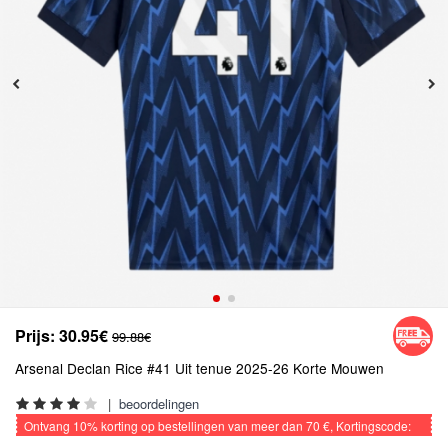
Prijs:
30.95€
99.88€
Arsenal Declan Rice #41 Uit tenue 2025-26 Korte Mouwen
|
beoordelingen
Ontvang
10%
korting op bestellingen van meer dan
70 €
, Kortingscode:
VOETBAL