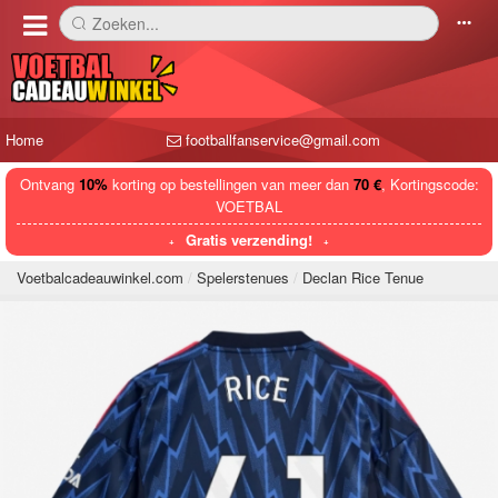
Zoeken...
󰅼
󰄒
Home
footballfanservice@gmail.com
Ontvang
10%
korting op bestellingen van meer dan
70 €
, Kortingscode:
VOETBAL
Gratis verzending!
Voetbalcadeauwinkel.com
Spelerstenues
Declan Rice Tenue