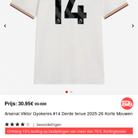
Prijs:
30.95€
99.88€
Arsenal Viktor Gyokeres #14 Derde tenue 2025-26 Korte Mouwen
|
beoordelingen
Ontvang
10%
korting op bestellingen van meer dan
70 €
, Kortingscode:
VOETBAL