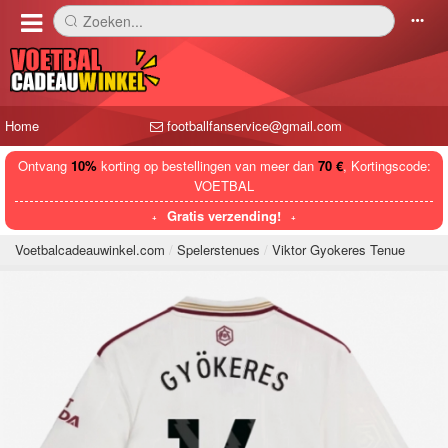
Zoeken...
󰅼
󰄒
Home
footballfanservice@gmail.com
Ontvang
10%
korting op bestellingen van meer dan
70 €
, Kortingscode:
VOETBAL
Gratis verzending!
Voetbalcadeauwinkel.com
Spelerstenues
Viktor Gyokeres Tenue