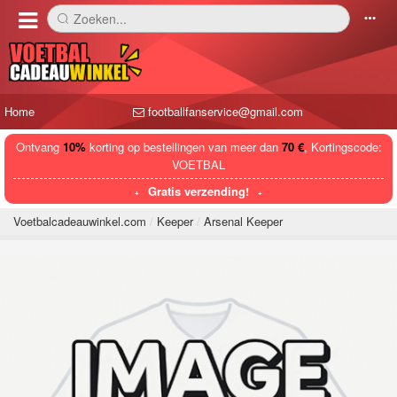
Zoeken...
󰅼
󰄒
Home
footballfanservice@gmail.com
Ontvang
10%
korting op bestellingen van meer dan
70 €
, Kortingscode:
VOETBAL
Gratis verzending!
Voetbalcadeauwinkel.com
Keeper
Arsenal Keeper