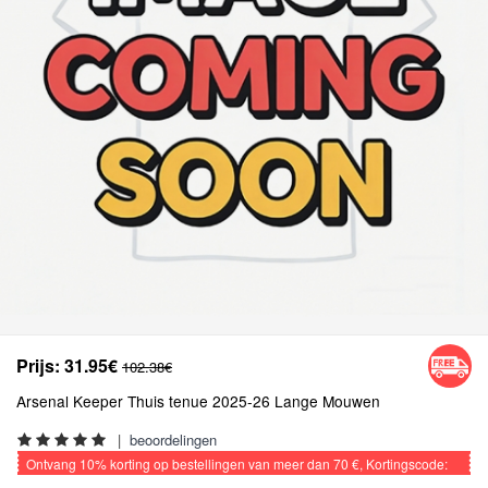
Prijs:
31.95€
102.38€
Arsenal Keeper Thuis tenue 2025-26 Lange Mouwen
|
beoordelingen
Ontvang
10%
korting op bestellingen van meer dan
70 €
, Kortingscode:
VOETBAL