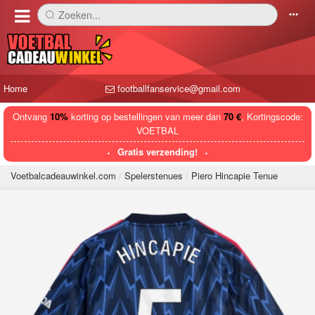
Zoeken...
󰅼
󰄒
Home
footballfanservice@gmail.com
Ontvang
10%
korting op bestellingen van meer dan
70 €
, Kortingscode:
VOETBAL
Gratis verzending!
Voetbalcadeauwinkel.com
Spelerstenues
Piero Hincapie Tenue