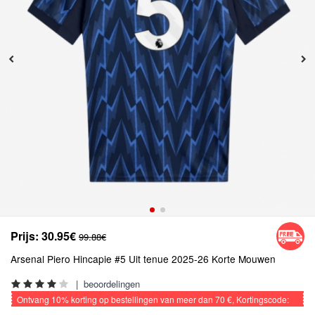
Prijs:
30.95€
99.88€
Arsenal Piero Hincapie #5 Uit tenue 2025-26 Korte Mouwen
|
beoordelingen
Ontvang
10%
korting op bestellingen van meer dan
70 €
, Kortingscode:
VOETBAL