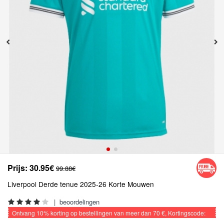
Prijs:
30.95€
99.88€
Liverpool Derde tenue 2025-26 Korte Mouwen
|
beoordelingen
Ontvang
10%
korting op bestellingen van meer dan
70 €
, Kortingscode:
VOETBAL