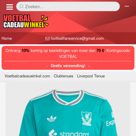
Zoeken...
󰅼
󰄒
Home
footballfanservice@gmail.com
Ontvang
10%
korting op bestellingen van meer dan
70 €
, Kortingscode:
VOETBAL
Gratis verzending!
Voetbalcadeauwinkel.com
Clubtenues
Liverpool Tenue