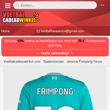
Zoeken...
󰅼
󰄒
Home
footballfanservice@gmail.com
Ontvang
10%
korting op bestellingen van meer dan
70 €
, Kortingscode:
VOETBAL
Gratis verzending!
Voetbalcadeauwinkel.com
Spelerstenues
Jeremie Frimpong Tenue