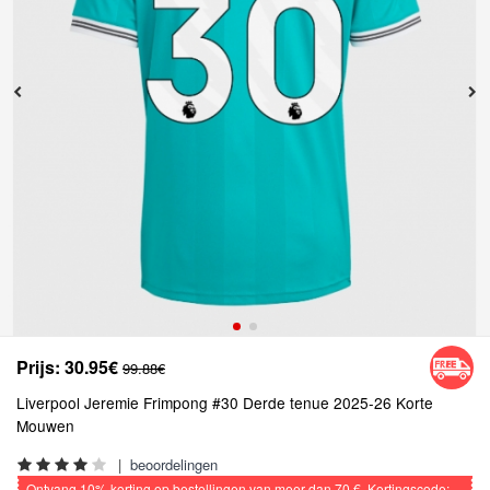
Prijs:
30.95€
99.88€
Liverpool Jeremie Frimpong #30 Derde tenue 2025-26 Korte
Mouwen
|
beoordelingen
Ontvang
10%
korting op bestellingen van meer dan
70 €
, Kortingscode: