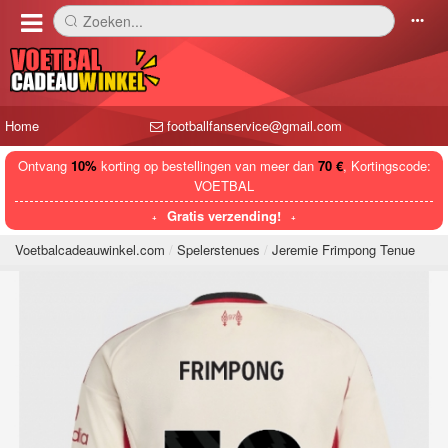
Zoeken...
󰅼
󰄒
Home
footballfanservice@gmail.com
Ontvang
10%
korting op bestellingen van meer dan
70 €
, Kortingscode:
VOETBAL
Gratis verzending!
Voetbalcadeauwinkel.com
Spelerstenues
Jeremie Frimpong Tenue