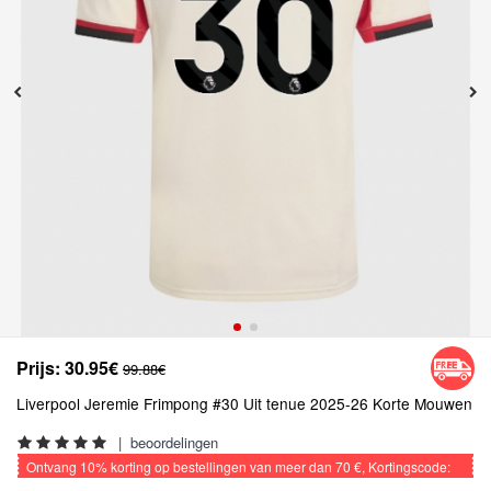
Prijs:
30.95€
99.88€
Liverpool Jeremie Frimpong #30 Uit tenue 2025-26 Korte Mouwen
|
beoordelingen
Ontvang
10%
korting op bestellingen van meer dan
70 €
, Kortingscode:
VOETBAL