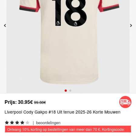
Prijs:
30.95€
99.88€
Liverpool Cody Gakpo #18 Uit tenue 2025-26 Korte Mouwen
|
beoordelingen
Ontvang
10%
korting op bestellingen van meer dan
70 €
, Kortingscode:
VOETBAL