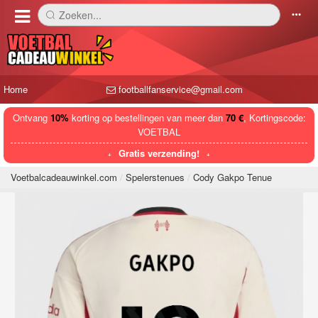
Zoeken...
󰅼
󰄒
Home
footballfanservice@gmail.com
Ontvang
10%
korting op bestellingen van meer dan
70 €
, Kortingscode:
VOETBAL
Gratis verzending!
Voetbalcadeauwinkel.com
Spelerstenues
Cody Gakpo Tenue