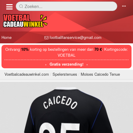
Zoeken...
󰅼
󰄒
Home
footballfanservice@gmail.com
Ontvang
10%
korting op bestellingen van meer dan
70 €
, Kortingscode:
VOETBAL
Gratis verzending!
Voetbalcadeauwinkel.com
Spelerstenues
Moises Caicedo Tenue