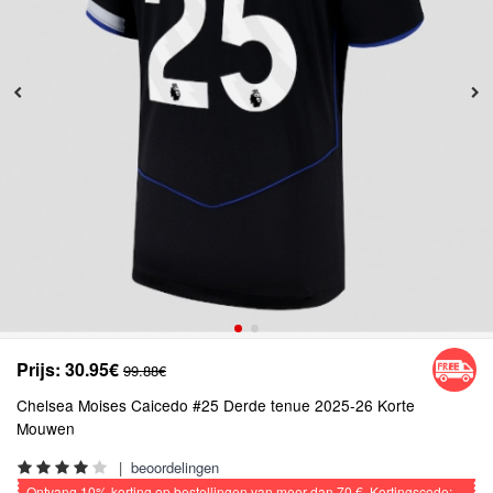
Prijs:
30.95€
99.88€
Chelsea Moises Caicedo #25 Derde tenue 2025-26 Korte
Mouwen
|
beoordelingen
Ontvang
10%
korting op bestellingen van meer dan
70 €
, Kortingscode: