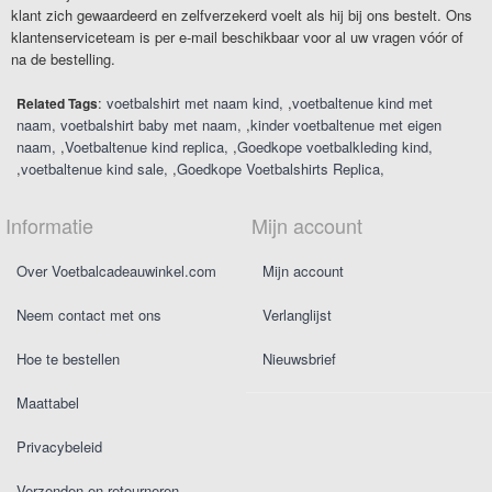
klant zich gewaardeerd en zelfverzekerd voelt als hij bij ons bestelt. Ons
klantenserviceteam is per e-mail beschikbaar voor al uw vragen vóór of
na de bestelling.
:
voetbalshirt met naam kind
,
voetbaltenue kind met
Related Tags
naam
voetbalshirt baby met naam
,
kinder voetbaltenue met eigen
naam
,
Voetbaltenue kind replica
,
Goedkope voetbalkleding kind
,
voetbaltenue kind sale
,
Goedkope Voetbalshirts Replica
Informatie
Mijn account
Over Voetbalcadeauwinkel.com
Mijn account
Neem contact met ons
Verlanglijst
Hoe te bestellen
Nieuwsbrief
Maattabel
Privacybeleid
Verzenden en retourneren