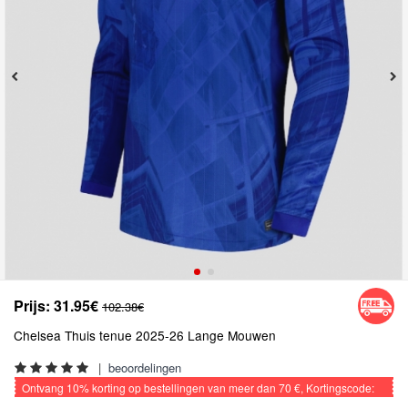
Prijs:
31.95€
102.38€
Chelsea Thuis tenue 2025-26 Lange Mouwen
|
beoordelingen
Ontvang
10%
korting op bestellingen van meer dan
70 €
, Kortingscode:
VOETBAL