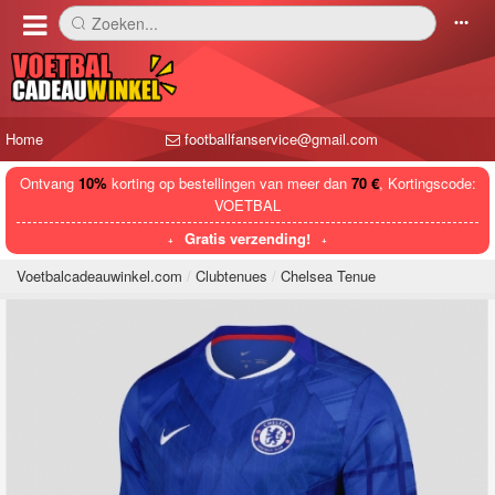
Zoeken...
󰅼
󰄒
Home
footballfanservice@gmail.com
Ontvang
10%
korting op bestellingen van meer dan
70 €
, Kortingscode:
VOETBAL
Gratis verzending!
Voetbalcadeauwinkel.com
Clubtenues
Chelsea Tenue