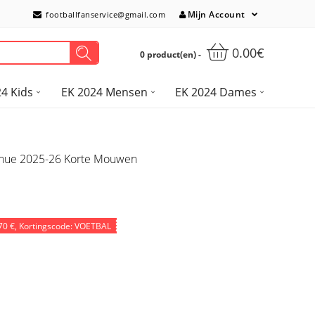
Mijn Account
footballfanservice@gmail.com
0.00€
0 product(en) -
4 Kids
EK 2024 Mensen
EK 2024 Dames
enue 2025-26 Korte Mouwen
70 €
, Kortingscode: VOETBAL