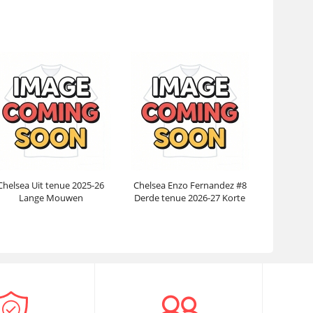
Mouwen
Prijs:
30.95€
99.88€
Prijs:
30.95€
99.88€
Chelsea Uit tenue 2025-26
Chelsea Enzo Fernandez #8
Lange Mouwen
Derde tenue 2026-27 Korte
Mouwen
Prijs:
31.95€
102.38€
Prijs:
30.95€
99.88€