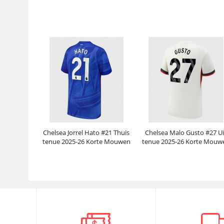
Mouwen
Prijs:
30.95€
99.88€
Prijs:
30.95€
99.88€
Chelsea Jorrel Hato #21 Thuis
Chelsea Malo Gusto #27 Ui
tenue 2025-26 Korte Mouwen
tenue 2025-26 Korte Mouw
Prijs:
30.95€
99.88€
Prijs:
30.95€
99.88€