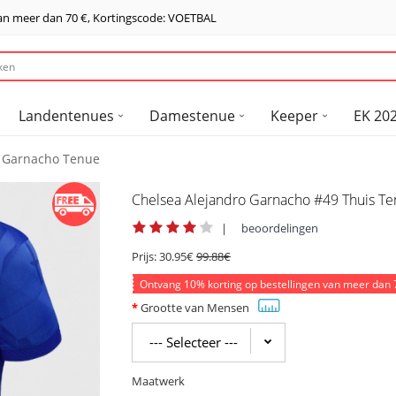
van meer dan
70 €
, Kortingscode: VOETBAL
Landentenues
Damestenue
Keeper
EK 202
o Garnacho Tenue
Chelsea Alejandro Garnacho #49 Thuis T
|
beoordelingen
Prijs:
30.95€
99.88€
Ontvang
10%
korting op bestellingen van meer dan
Grootte van Mensen
Maatwerk