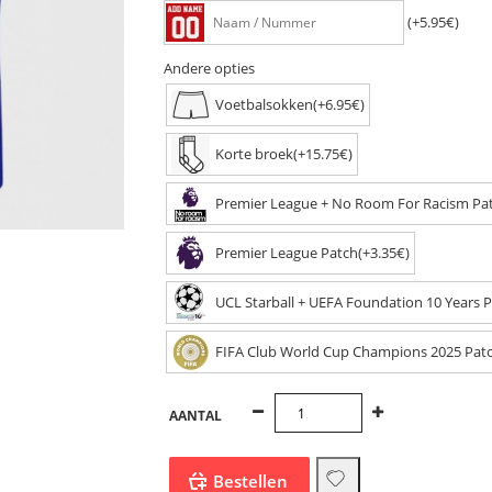
(+5.95€)
Andere opties
Voetbalsokken(+6.95€)
Korte broek(+15.75€)
Premier League + No Room For Racism Pat
Premier League Patch(+3.35€)
UCL Starball + UEFA Foundation 10 Years P
FIFA Club World Cup Champions 2025 Patc
AANTAL