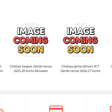
Mouwen
Prijs:
30.95€
99.88€
Prijs:
30.95€
99.88€
t
Chelsea Keeper Derde tenue
Chelsea Jamie Gittens #11
en
2025-26 Korte Mouwen
Derde tenue 2026-27 Korte
Mouwen
Prijs:
30.95€
99.88€
Prijs:
30.95€
99.88€