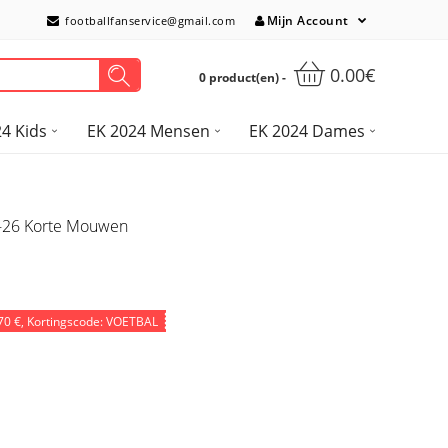
Mijn Account
footballfanservice@gmail.com
0.00€
0 product(en) -
4 Kids
EK 2024 Mensen
EK 2024 Dames
5-26 Korte Mouwen
70 €
, Kortingscode: VOETBAL