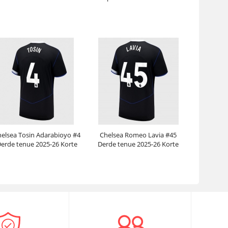
Lange Mouwen
Prijs:
30.95€
99.88€
Prijs:
31.95€
102.38€
elsea Tosin Adarabioyo #4
Chelsea Romeo Lavia #45
erde tenue 2025-26 Korte
Derde tenue 2025-26 Korte
Mouwen
Mouwen
Prijs:
30.95€
99.88€
Prijs:
30.95€
99.88€