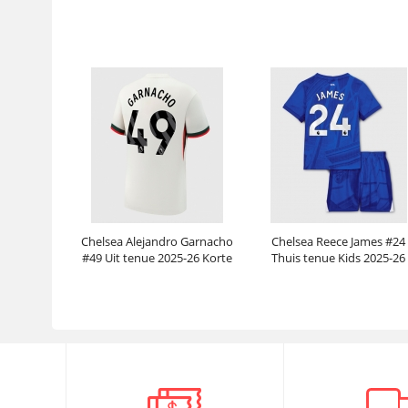
Prijs:
30.95€
99.88€
Prijs:
30.95€
99.88€
Chelsea Alejandro Garnacho
Chelsea Reece James #24
#49 Uit tenue 2025-26 Korte
Thuis tenue Kids 2025-26
Mouwen
Korte Mouwen (+ broek)
Prijs:
30.95€
99.88€
Prijs:
29.45€
96.13€