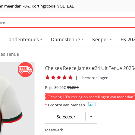
van meer dan
70 €
, Kortingscode: VOETBAL
Landentenues
Damestenue
Keeper
EK 202
mes Tenue
Chelsea Reece James #24 Uit Tenue 202
|
beoordelingen
Prijs:
30.95€
99.88€
Ontvang
10%
korting op bestellingen van meer dan
Grootte van Mensen
Maatwerk