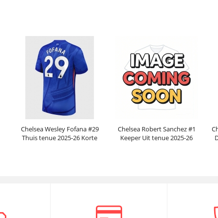
Mouwen
Prijs:
30.95€
99.88€
Prijs:
30.95€
99.88€
Chelsea Wesley Fofana #29
Chelsea Robert Sanchez #1
Ch
Thuis tenue 2025-26 Korte
Keeper Uit tenue 2025-26
D
Mouwen
Korte Mouwen
Prijs:
30.95€
99.88€
Prijs:
30.95€
99.88€