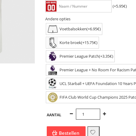
(+5.95€)
Andere opties
Voetbalsokken(+6.95€)
Korte broek(+15.75€)
Premier League Patch(+3.35€)
Premier League + No Room For Racism Pat
UCL Starball + UEFA Foundation 10 Years P
FIFA Club World Cup Champions 2025 Patc
AANTAL