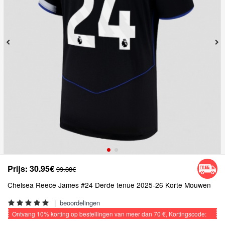
Prijs:
30.95€
99.88€
Chelsea Reece James #24 Derde tenue 2025-26 Korte Mouwen
|
beoordelingen
Ontvang
10%
korting op bestellingen van meer dan
70 €
, Kortingscode:
VOETBAL