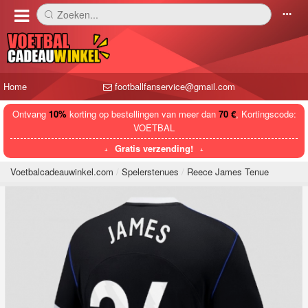
Zoeken...
󰅼
󰄒
Home
footballfanservice@gmail.com
Ontvang
10%
korting op bestellingen van meer dan
70 €
, Kortingscode:
VOETBAL
Gratis verzending!
Voetbalcadeauwinkel.com
Spelerstenues
Reece James Tenue