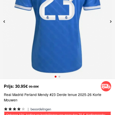
Prijs:
30.95€
99.88€
Real Madrid Ferland Mendy #23 Derde tenue 2025-26 Korte
Mouwen
|
beoordelingen
Ontvang
10%
korting op bestellingen van meer dan
70 €
, Kortingscode: