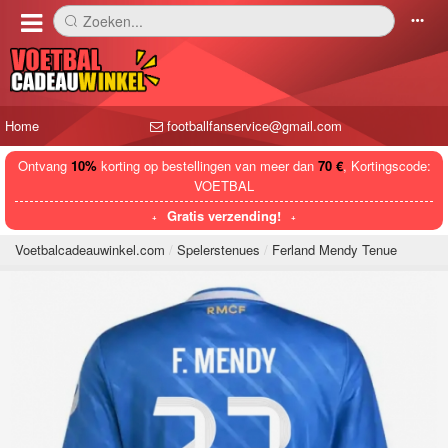
Zoeken...
󰅼
󰄒
Home
footballfanservice@gmail.com
Ontvang
10%
korting op bestellingen van meer dan
70 €
, Kortingscode:
VOETBAL
Gratis verzending!
Voetbalcadeauwinkel.com
Spelerstenues
Ferland Mendy Tenue