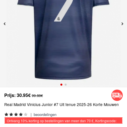
Prijs:
30.95€
99.88€
Real Madrid Vinicius Junior #7 Uit tenue 2025-26 Korte Mouwen
|
beoordelingen
Ontvang
10%
korting op bestellingen van meer dan
70 €
, Kortingscode:
VOETBAL