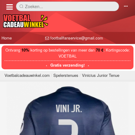
Zoeken...
󰅼
󰄒
Home
footballfanservice@gmail.com
Ontvang
10%
korting op bestellingen van meer dan
70 €
, Kortingscode:
VOETBAL
Gratis verzending!
Voetbalcadeauwinkel.com
Spelerstenues
Vinicius Junior Tenue