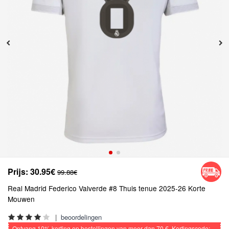
Prijs:
30.95€
99.88€
Real Madrid Federico Valverde #8 Thuis tenue 2025-26 Korte
Mouwen
|
beoordelingen
Ontvang
10%
korting op bestellingen van meer dan
70 €
, Kortingscode: