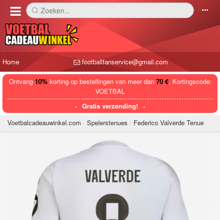
Zoeken...
󰅼
󰄒
Home
footballfanservice@gmail.com
Ontvang
10%
korting op bestellingen van meer dan
70 €
, Kortingscode:
VOETBAL
Gratis verzending!
Voetbalcadeauwinkel.com
Spelerstenues
Federico Valverde Tenue