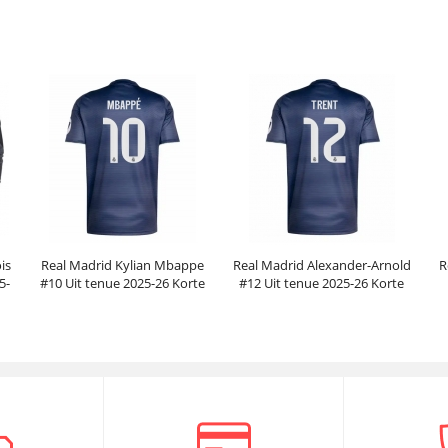
Korte Mouwen
Korte Mouwen
Prijs:
30.95€
99.88€
Prijs:
30.75€
99.38€
is
Real Madrid Kylian Mbappe
Real Madrid Alexander-Arnold
R
5-
#10 Uit tenue 2025-26 Korte
#12 Uit tenue 2025-26 Korte
Mouwen
Mouwen
Prijs:
30.95€
99.88€
Prijs:
30.95€
99.88€