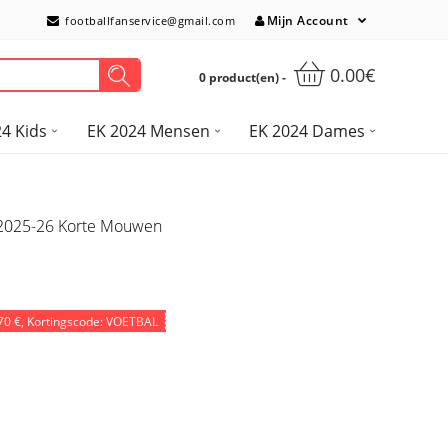
Mijn Account
footballfanservice@gmail.com
0.00€
0 product(en) -
4 Kids
EK 2024 Mensen
EK 2024 Dames
 2025-26 Korte Mouwen
70 €
, Kortingscode: VOETBAL