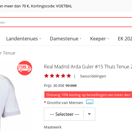
van meer dan
70 €
, Kortingscode: VOETBAL
Landentenues
Damestenue
Keeper
EK 202
r Tenue
Real Madrid Arda Guler #15 Thuis Tenue
|
beoordelingen
Prijs:
30.95€
99.88€
Ontvang
10%
korting op bestellingen van meer dan
Grootte van Mensen
Maatwerk