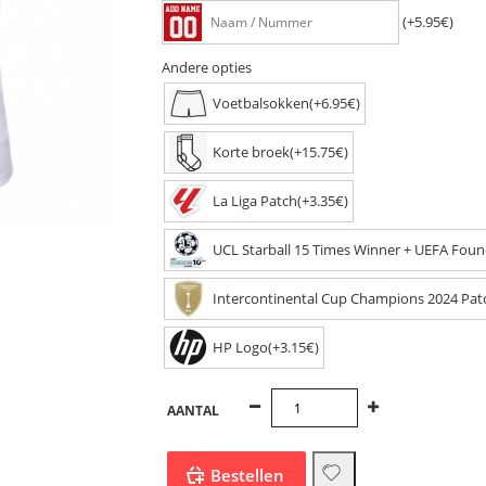
(+5.95€)
Andere opties
Voetbalsokken(+6.95€)
Korte broek(+15.75€)
La Liga Patch(+3.35€)
UCL Starball 15 Times Winner + UEFA Found
Intercontinental Cup Champions 2024 Pat
HP Logo(+3.15€)
AANTAL