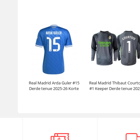
Mouwen
Prijs:
30.95€
99.88€
Prijs:
30.95€
99.88€
Real Madrid Arda Guler #15
Real Madrid Thibaut Courto
Derde tenue 2025-26 Korte
#1 Keeper Derde tenue 202
Mouwen
26 Lange Mouwen
Prijs:
30.95€
99.88€
Prijs:
31.95€
102.38€