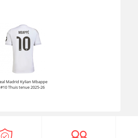
Mouwen
Korte Mouwen
Prijs:
30.95€
99.88€
Prijs:
30.95€
99.88€
eal Madrid Kylian Mbappe
#10 Thuis tenue 2025-26
Korte Mouwen
Prijs:
30.95€
99.88€