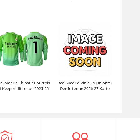
Mouwen
26 Lange Mouwen
Prijs:
30.95€
99.88€
Prijs:
31.95€
102.38€
al Madrid Thibaut Courtois
Real Madrid Vinicius Junior #7
1 Keeper Uit tenue 2025-26
Derde tenue 2026-27 Korte
Lange Mouwen
Mouwen
Prijs:
31.95€
102.38€
Prijs:
30.95€
99.88€