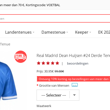
van meer dan
70 €
, Kortingscode: VOETBAL
Landentenues
Damestenue
Keeper
EK 202
 Tenue
Real Madrid Dean Huijsen #24 Derde Te
|
beoordelingen
Prijs:
30.95€
99.88€
Ontvang
10%
korting op bestellingen van meer dan
Grootte van Mensen
Maatwerk