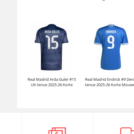
Korte Mouwen
2025-26 Korte Mouwen
Prijs:
30.95€
99.88€
Prijs:
30.95€
99.88€
Real Madrid Arda Guler #15
Real Madrid Endrick #9 Der
Uit tenue 2025-26 Korte
tenue 2025-26 Korte Mouw
Mouwen
Prijs:
30.95€
99.88€
Prijs:
30.95€
99.88€