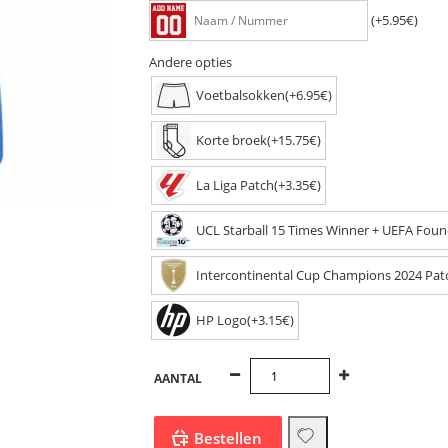
(+5.95€)
Andere opties
Voetbalsokken(+6.95€)
Korte broek(+15.75€)
La Liga Patch(+3.35€)
UCL Starball 15 Times Winner + UEFA Found
Intercontinental Cup Champions 2024 Pat
HP Logo(+3.15€)
AANTAL