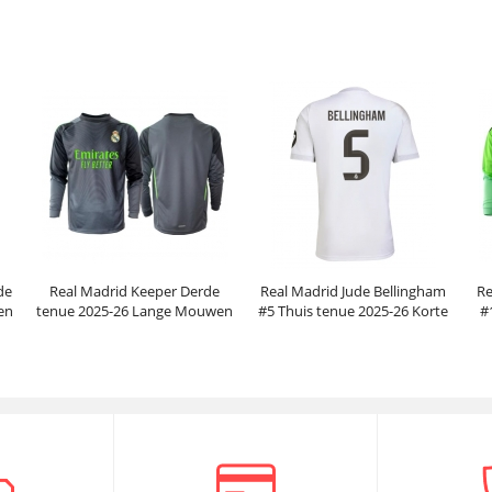
Mouwen
Mouwen
Prijs:
30.95€
99.88€
Prijs:
30.95€
99.88€
de
Real Madrid Keeper Derde
Real Madrid Jude Bellingham
Re
en
tenue 2025-26 Lange Mouwen
#5 Thuis tenue 2025-26 Korte
#
Mouwen
Prijs:
31.95€
102.38€
Prijs:
30.95€
99.88€