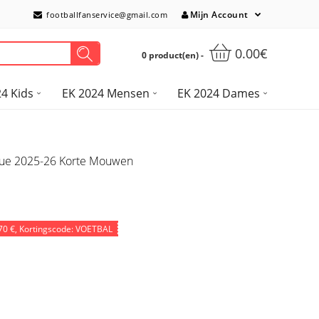
Mijn Account
footballfanservice@gmail.com
0.00€
0 product(en) -
4 Kids
EK 2024 Mensen
EK 2024 Dames
nue 2025-26 Korte Mouwen
70 €
, Kortingscode: VOETBAL