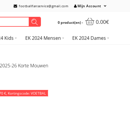
Mijn Account
footballfanservice@gmail.com
0.00€
0 product(en) -
4 Kids
EK 2024 Mensen
EK 2024 Dames
e 2025-26 Korte Mouwen
70 €
, Kortingscode: VOETBAL