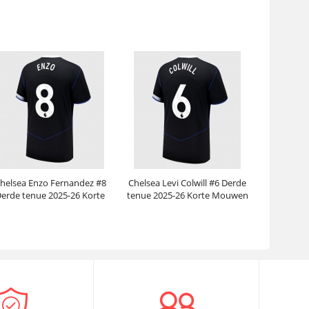
Mouwen
Prijs:
30.95€
99.88€
Prijs:
30.95€
99.88€
helsea Enzo Fernandez #8
Chelsea Levi Colwill #6 Derde
erde tenue 2025-26 Korte
tenue 2025-26 Korte Mouwen
Mouwen
Prijs:
30.95€
99.88€
Prijs:
30.95€
99.88€