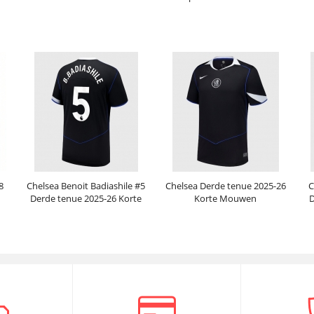
Mouwen
Korte Mouwen
Prijs:
30.95€
99.88€
Prijs:
30.95€
99.88€
8
Chelsea Benoit Badiashile #5
Chelsea Derde tenue 2025-26
C
Derde tenue 2025-26 Korte
Korte Mouwen
D
Mouwen
Prijs:
30.95€
99.88€
Prijs:
30.95€
99.88€