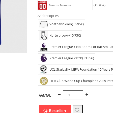
(+5.95€)
Andere opties
Voetbalsokken(+6.95€)
Korte broek(+15.75€)
Premier League + No Room For Racism Pat
Premier League Patch(+3.35€)
UCL Starball + UEFA Foundation 10 Years P
FIFA Club World Cup Champions 2025 Patc
AANTAL