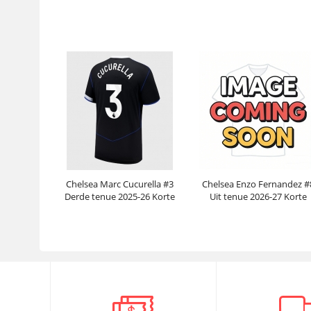
Mouwen
Mouwen
Prijs:
30.95€
99.88€
Prijs:
30.95€
99.88€
Chelsea Marc Cucurella #3
Chelsea Enzo Fernandez #
Derde tenue 2025-26 Korte
Uit tenue 2026-27 Korte
Mouwen
Mouwen
Prijs:
30.95€
99.88€
Prijs:
30.95€
99.88€