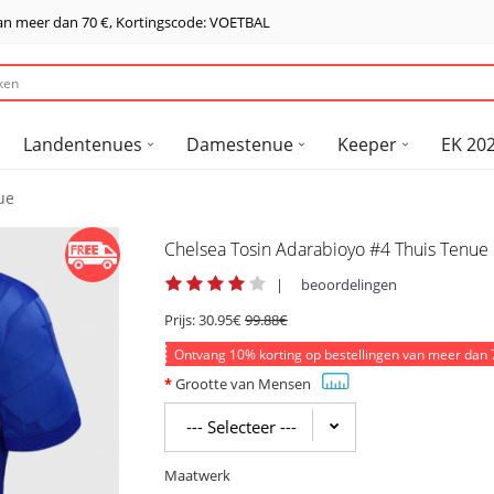
van meer dan
70 €
, Kortingscode: VOETBAL
Landentenues
Damestenue
Keeper
EK 202
ue
Chelsea Tosin Adarabioyo #4 Thuis Tenu
|
beoordelingen
Prijs:
30.95€
99.88€
Ontvang
10%
korting op bestellingen van meer dan
Grootte van Mensen
Maatwerk