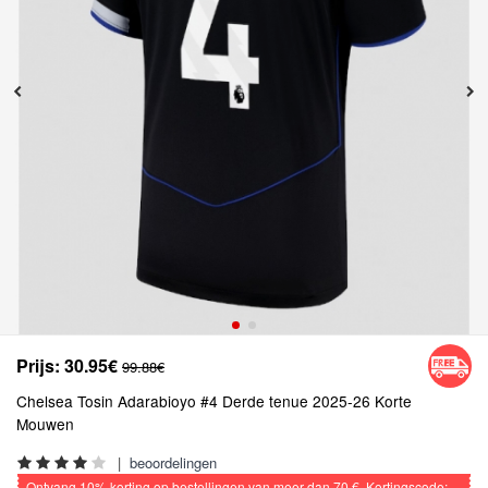
Prijs:
30.95€
99.88€
Chelsea Tosin Adarabioyo #4 Derde tenue 2025-26 Korte
Mouwen
|
beoordelingen
Ontvang
10%
korting op bestellingen van meer dan
70 €
, Kortingscode: