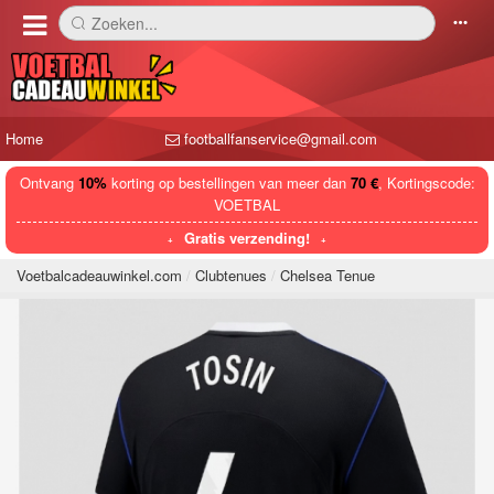
Zoeken...
󰅼
󰄒
Home
footballfanservice@gmail.com
Ontvang
10%
korting op bestellingen van meer dan
70 €
, Kortingscode:
VOETBAL
Gratis verzending!
Voetbalcadeauwinkel.com
Clubtenues
Chelsea Tenue