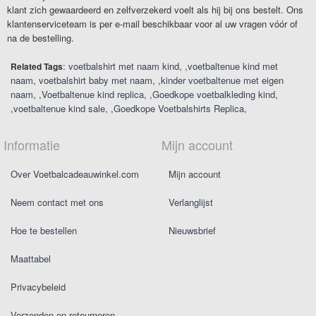
klant zich gewaardeerd en zelfverzekerd voelt als hij bij ons bestelt. Ons
klantenserviceteam is per e-mail beschikbaar voor al uw vragen vóór of
na de bestelling.
:
voetbalshirt met naam kind
,
voetbaltenue kind met
Related Tags
naam
voetbalshirt baby met naam
,
kinder voetbaltenue met eigen
naam
,
Voetbaltenue kind replica
,
Goedkope voetbalkleding kind
,
voetbaltenue kind sale
,
Goedkope Voetbalshirts Replica
Informatie
Mijn account
Over Voetbalcadeauwinkel.com
Mijn account
Neem contact met ons
Verlanglijst
Hoe te bestellen
Nieuwsbrief
Maattabel
Privacybeleid
Verzenden en retourneren