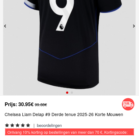
Prijs:
30.95€
99.88€
Chelsea Liam Delap #9 Derde tenue 2025-26 Korte Mouwen
|
beoordelingen
Ontvang
10%
korting op bestellingen van meer dan
70 €
, Kortingscode:
VOETBAL