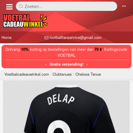
Zoeken...
󰅼
󰄒
Home
footballfanservice@gmail.com
Ontvang
10%
korting op bestellingen van meer dan
70 €
, Kortingscode:
VOETBAL
Gratis verzending!
Voetbalcadeauwinkel.com
Clubtenues
Chelsea Tenue