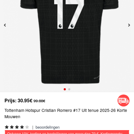
Prijs:
30.95€
99.88€
Tottenham Hotspur Cristian Romero #17 Uit tenue 2025-26 Korte
Mouwen
|
beoordelingen
Ontvang
10%
korting op bestellingen van meer dan
70 €
, Kortingscode: