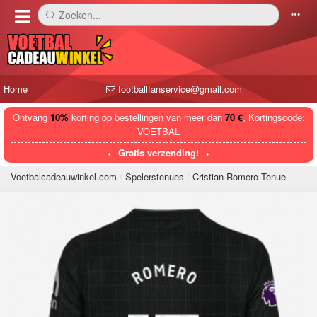
Zoeken...
󰅼
󰄒
Home
footballfanservice@gmail.com
Ontvang
10%
korting op bestellingen van meer dan
70 €
, Kortingscode:
VOETBAL
Gratis verzending!
Voetbalcadeauwinkel.com
Spelerstenues
Cristian Romero Tenue