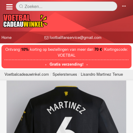
Zoeken...
󰅼
󰄒
Home
footballfanservice@gmail.com
Ontvang
10%
korting op bestellingen van meer dan
70 €
, Kortingscode:
VOETBAL
Gratis verzending!
Voetbalcadeauwinkel.com
Spelerstenues
Lisandro Martinez Tenue