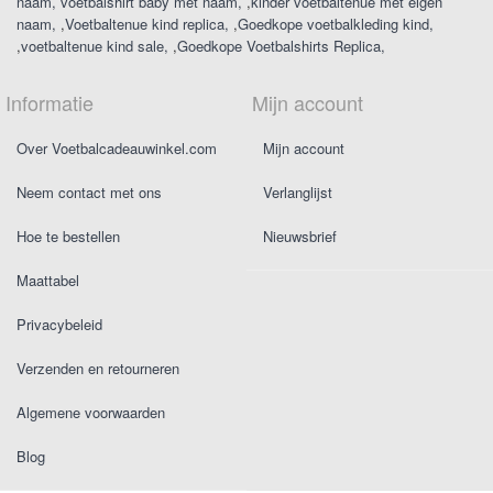
naam
voetbalshirt baby met naam
,
kinder voetbaltenue met eigen
naam
,
Voetbaltenue kind replica
,
Goedkope voetbalkleding kind
,
voetbaltenue kind sale
,
Goedkope Voetbalshirts Replica
Informatie
Mijn account
Over Voetbalcadeauwinkel.com
Mijn account
Neem contact met ons
Verlanglijst
Hoe te bestellen
Nieuwsbrief
Maattabel
Privacybeleid
Verzenden en retourneren
Algemene voorwaarden
Blog