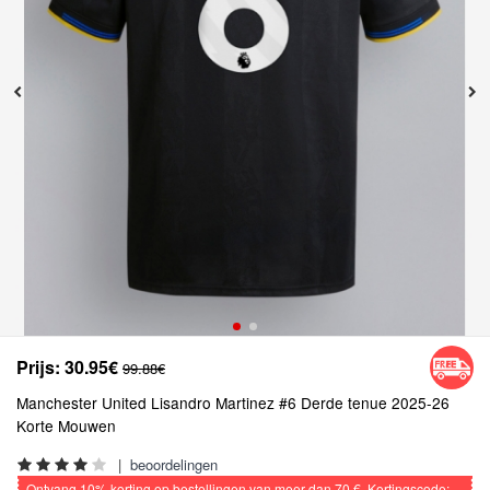
Prijs:
30.95€
99.88€
Manchester United Lisandro Martinez #6 Derde tenue 2025-26
Korte Mouwen
|
beoordelingen
Ontvang
10%
korting op bestellingen van meer dan
70 €
, Kortingscode: