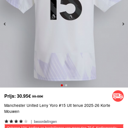
Prijs:
30.95€
99.88€
Manchester United Leny Yoro #15 Uit tenue 2025-26 Korte
Mouwen
|
beoordelingen
Ontvang
10%
korting op bestellingen van meer dan
70 €
, Kortingscode: