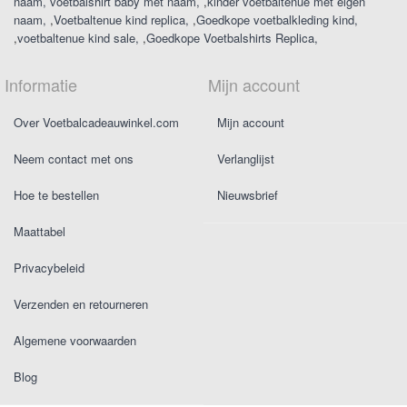
naam
voetbalshirt baby met naam
,
kinder voetbaltenue met eigen
naam
,
Voetbaltenue kind replica
,
Goedkope voetbalkleding kind
,
voetbaltenue kind sale
,
Goedkope Voetbalshirts Replica
Informatie
Mijn account
Over Voetbalcadeauwinkel.com
Mijn account
Neem contact met ons
Verlanglijst
Hoe te bestellen
Nieuwsbrief
Maattabel
Privacybeleid
Verzenden en retourneren
Algemene voorwaarden
Blog