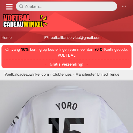
Zoeken...
󰅼
󰄒
Home
footballfanservice@gmail.com
Ontvang
10%
korting op bestellingen van meer dan
70 €
, Kortingscode:
VOETBAL
Gratis verzending!
Voetbalcadeauwinkel.com
Clubtenues
Manchester United Tenue