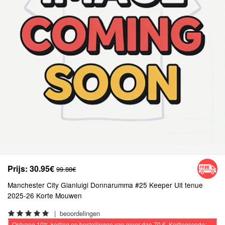
Prijs:
30.95€
99.88€
Manchester City Gianluigi Donnarumma #25 Keeper Uit tenue
2025-26 Korte Mouwen
|
beoordelingen
Ontvang
10%
korting op bestellingen van meer dan
70 €
, Kortingscode: