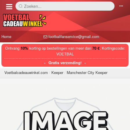
Zoeken...
󰅼
󰄒
Home
footballfanservice@gmail.com
Ontvang
10%
korting op bestellingen van meer dan
70 €
, Kortingscode:
VOETBAL
Gratis verzending!
Voetbalcadeauwinkel.com
Keeper
Manchester City Keeper