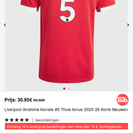
Prijs:
30.95€
99.88€
Liverpool Ibrahima Konate #5 Thuis tenue 2025-26 Korte Mouwen
|
beoordelingen
Ontvang
10%
korting op bestellingen van meer dan
70 €
, Kortingscode:
VOETBAL