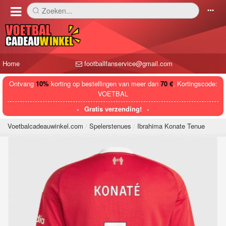
Zoeken...
󰅼
󰄒
Home
footballfanservice@gmail.com
Ontvang
10%
korting op bestellingen van meer dan
70 €
, Kortingscode:
VOETBAL
Gratis verzending!
Voetbalcadeauwinkel.com
Spelerstenues
Ibrahima Konate Tenue