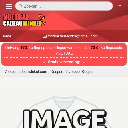
Zoeken...
󰅼
󰄒
Home
footballfanservice@gmail.com
Ontvang
10%
korting op bestellingen van meer dan
70 €
, Kortingscode:
VOETBAL
Gratis verzending!
Voetbalcadeauwinkel.com
Keeper
Liverpool Keeper