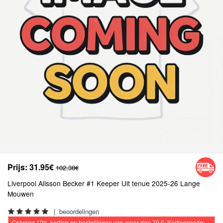
Prijs:
31.95€
102.38€
Liverpool Alisson Becker #1 Keeper Uit tenue 2025-26 Lange
Mouwen
|
beoordelingen
Ontvang
10%
korting op bestellingen van meer dan
70 €
, Kortingscode: